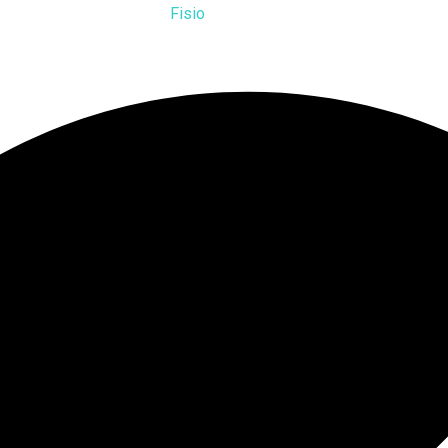
Fisio
que quer…