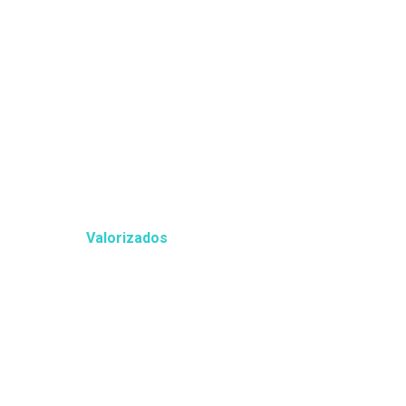
são o
s mais
Valorizados