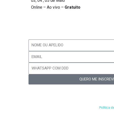
03, 04 , 05 de Maio
Online – Ao vivo –
Gratuito
Cadastre-se para receber os avisos e materia
QUERO ME INSCREV
Ao preencher o formulário, concordo * em receber comu
interesses.
– Ao informar meus dados, eu concordo com a
Política d