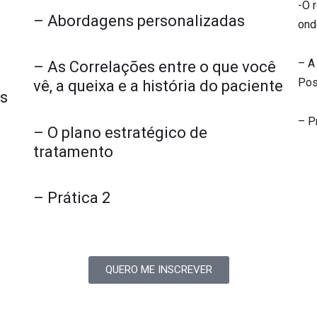
-O r
– Abordagens personalizadas
ond
– A
– As Correlações entre o que você
Pos
vê, a queixa e a história do paciente
os
– P
– O plano estratégico de
tratamento
– Prática 2
QUERO ME INSCREVER
Este evento é para você,