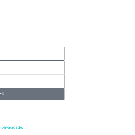
is complementares
ER
nicações de acordo com meus
e privacidade.