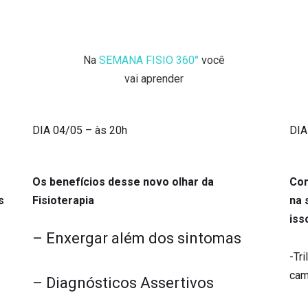
ualquer tempo.
Na
SEMANA FISIO 360°
você
vai aprender
DIA 04/05 – às 20h
DIA
Os benefícios desse novo olhar da
Com
s
Fisioterapia
na 
iss
– Enxergar além dos sintomas
-Tr
cam
– Diagnósticos Assertivos