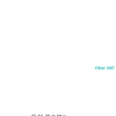
Descubra Porque Fisioterapeutas Que…
Cuidam de seus pacientes com o
Olhar 360°
Use a visão 360 para atrair
bons pacientes!