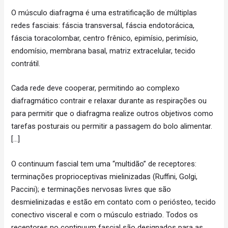
O músculo diafragma é uma estratificação de múltiplas
redes fasciais: fáscia transversal, fáscia endotorácica,
fáscia toracolombar, centro frênico, epimísio, perimísio,
endomísio, membrana basal, matriz extracelular, tecido
contrátil.
Cada rede deve cooperar, permitindo ao complexo
diafragmático contrair e relaxar durante as respirações ou
para permitir que o diafragma realize outros objetivos como
tarefas posturais ou permitir a passagem do bolo alimentar.
[…]
O continuum fascial tem uma “multidão” de receptores:
terminações proprioceptivas mielinizadas (Ruffini, Golgi,
Paccini); e terminações nervosas livres que são
desmielinizadas e estão em contato com o periósteo, tecido
conectivo visceral e com o músculo estriado. Todos os
receptores no continuum fascial são designados para as