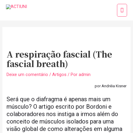
Ir
Men
para
princ
o
Post
conteúdo
navigation
A respiração fascial (The
fascial breath)
Deixe um comentário
/
Artigos
/ Por
admin
por Andréia Kisner
Será que o diafragma é apenas mais um
músculo? O artigo escrito por Bordoni e
colaboradores nos instiga a irmos além do
conceito de músculos isolados para uma
visão global de como alterações em alguma