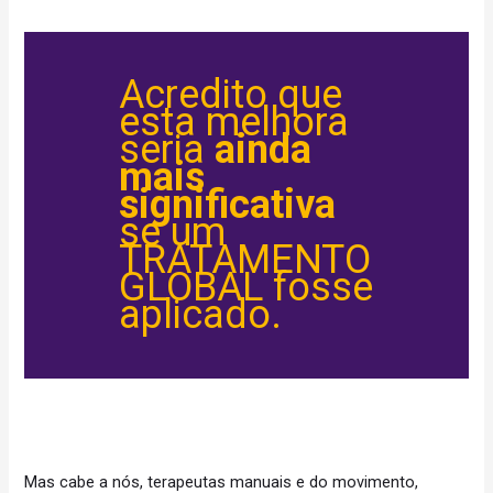
Acredito que
esta melhora
seria
ainda
mais
significativa
se um
TRATAMENTO
GLOBAL fosse
aplicado.
Mas cabe a nós, terapeutas manuais e do movimento,