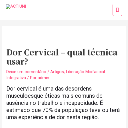
Ir
Men
para
princ
o
Post
conteúdo
navigation
Dor Cervical – qual técnica
usar?
Deixe um comentário
/
Artigos
,
Liberação Miofascial
Integrativa
/ Por
admin
Dor cervical é uma das desordens
musculoesqueléticas mais comuns de
ausência no trabalho e incapacidade. É
estimado que 70% da população teve ou terá
uma experiência de dor nesta região.