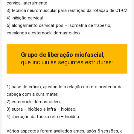
cervical lateralmente
3) técnica neuromuscular para restrição da rotação de C1-C2
4) inibição cervical
5) alongamento cervical: pós – isometria de trapézio,
escalenos e esternocleidomastoideo.
Grupo de liberação miofascial
,
que incluiu as seguintes estruturas:
1) base do crânio, ajustando a relação do reto posterior da
cabeça com a dura mater;
2) esternocleidomastoideo;
3) supra – hioídeo e infra – hioídeo;
4) liberação da fáscia retro – hioídea.
Vários aspectos foram avaliados antes, após 5 sessões, e