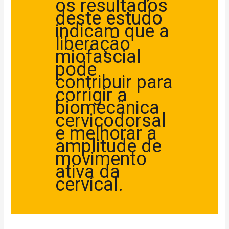
os resultados
deste estudo
indicam que a
liberação
miofascial
pode
contribuir para
corrigir a
biomecânica
cervicodorsal
e melhorar a
amplitude de
movimento
ativa da
cervical.