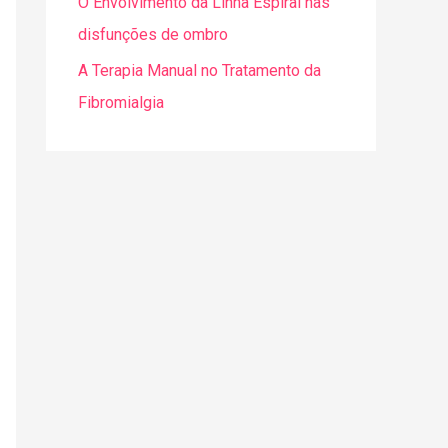
O Envolvimento da Linha Espiral nas
a
disfunções de ombro
r
A Terapia Manual no Tratamento da
p
Fibromialgia
o
r
: