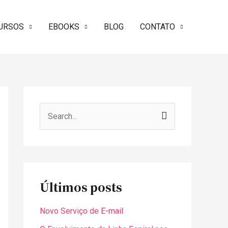
URSOS
EBOOKS
BLOG
CONTATO
P
e
s
q
u
Últimos posts
i
Novo Serviço de E-mail
s