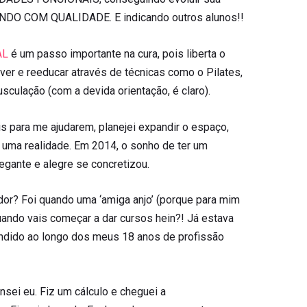
IVENDO COM QUALIDADE. E indicando outros alunos!!
AL
é um passo importante na cura, pois liberta o
er e reeducar através de técnicas como o Pilates,
sculação (com a devida orientação, é claro).
is para me ajudarem, planejei expandir o espaço,
a uma realidade. Em 2014, o sonho de ter um
egante e alegre se concretizou.
dor? Foi quando uma ‘amiga anjo’ (porque para mim
ando vais começar a dar cursos hein?! Já estava
endido ao longo dos meus 18 anos de profissão
ensei eu. Fiz um cálculo e cheguei a